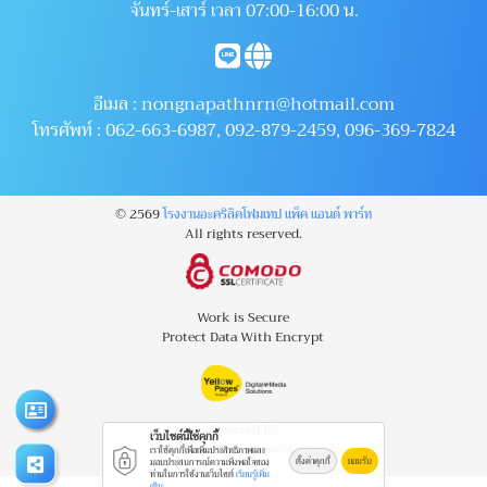
จันทร์-เสาร์ เวลา 07:00-16:00 น.
อีเมล :
nongnapathnrn@hotmail.com
โทรศัพท์ :
062-663-6987
,
092-879-2459
,
096-369-7824
© 2569
โรงงานอะคริลิคโฟมเทป แพ็ค แอนด์ พาร์ท
All rights reserved.
Work is Secure
Protect Data With Encrypt
Powered By
เว็บไซต์นี้ใช้คุกกี้
Thailand YellowPages
เราใช้คุกกี้เพื่อเพิ่มประสิทธิภาพและ
ตั้งค่าคุกกี้
ยอมรับ
มอบประสบการณ์ความพึงพอใจของ
ท่านในการใช้งานเว็บไซต์
เรียนรู้เพิ่ม
เติม