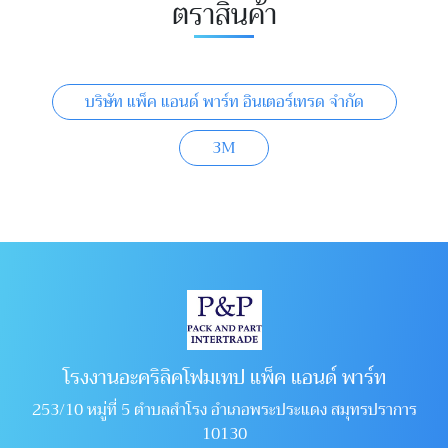
ตราสินค้า
บริษัท แพ็ค แอนด์ พาร์ท อินเตอร์เทรด จำกัด
3M
โรงงานอะคริลิคโฟมเทป แพ็ค แอนด์ พาร์ท
253/10 หมู่ที่ 5 ตำบลสำโรง อำเภอพระประแดง สมุทรปราการ
10130