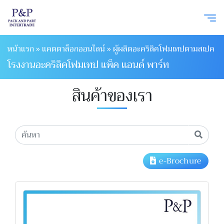
หน้าแรก
»
แคตตาล็อกออนไลน์
»
ผู้ผลิตอะคริลิคโฟมเทปตามสเปค
โรงงานอะคริลิคโฟมเทป แพ็ค แอนด์ พาร์ท
สินค้าของเรา
e-Brochure