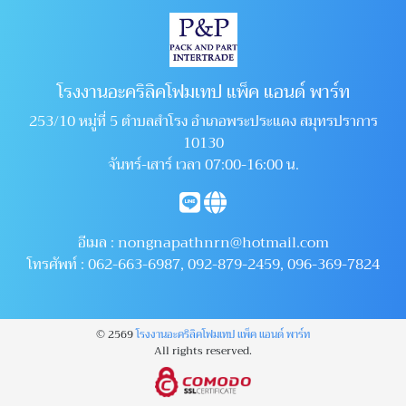
โรงงานอะคริลิคโฟมเทป แพ็ค แอนด์ พาร์ท
253/10 หมู่ที่ 5 ตำบลสำโรง อำเภอพระประแดง สมุทรปราการ
10130
จันทร์-เสาร์ เวลา 07:00-16:00 น.
อีเมล :
nongnapathnrn@hotmail.com
โทรศัพท์ :
062-663-6987
,
092-879-2459
,
096-369-7824
© 2569
โรงงานอะคริลิคโฟมเทป แพ็ค แอนด์ พาร์ท
All rights reserved.