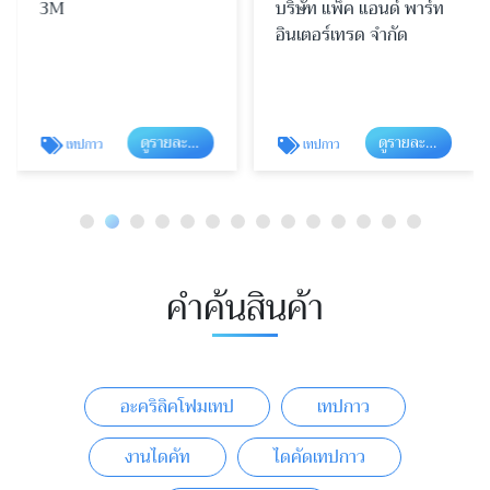
3M
บริษัท แพ็ค แอนด์ พาร์ท
อินเตอร์เทรด จำกัด
ดูรายละเอียด
ดูรายละเอียด
เทปกาว
เทปกาว
คำค้นสินค้า
อะคริลิคโฟมเทป
เทปกาว
งานไดคัท
ไดคัดเทปกาว